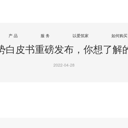
产 品
服 务
以爱筑家
如何购买
势白皮书重磅发布，你想了解
2022-04-28