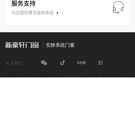
服务支持
为您提供尊享服务体验
安静系统门窗
关注我们：
网站中涉及的数据、统计资料或调查结果（如有）等属于引证内容
的，除特别标注外，其余均来自新豪轩
国家发明专利号*：已通过国家发明专利申请，处于授权等待期
*108个系统部件，指汉诺威系列产品
展开更多
*0.1mm精确切割，指超级锯钻铣智能产线可达到的型材切割精度
佛山市新豪轩智能家居科技有限公司Copyright © 新豪轩智能家居
*门窗市场规模数据来源：【头豹研究院】2021年豪美新材企业研究
报告
（新兴）有限公司广东公安网备案粤公安网
备44060502000743号
粤
ICP备14052928号
*门窗渗透率数据来源：【招商证券】铝材龙头转型升级，聚焦系统