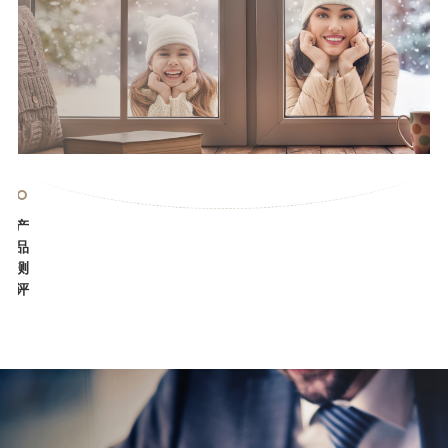
门
产
窗
品
的
测
事
评