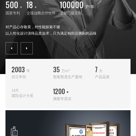
500
18
100000
+
+
户/年
国家专利
全球战略合作伙伴
全屋门窗定制
对产品心存敬畏，对性能探索不辍
以人性化设计演绎品质追求，只为满足独到且挑剔的品味
2003
35
7
年
万m²
大
创立年份
智能智造生产基地
产品品类
1200
+
14大
国际设计大奖
旗舰专卖店